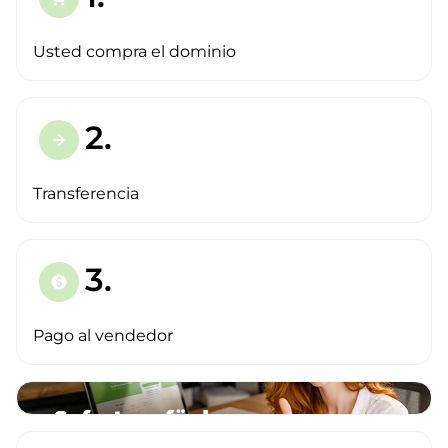
Usted compra el dominio
2.
arrow_forward
Transferencia
3.
paid
Pago al vendedor