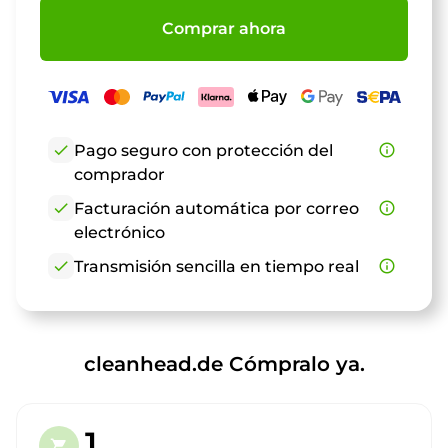
Comprar ahora
check
Pago seguro con protección del
info_outline
comprador
check
Facturación automática por correo
info_outline
electrónico
check
Transmisión sencilla en tiempo real
info_outline
cleanhead.de Cómpralo ya.
1.
shopping_cart