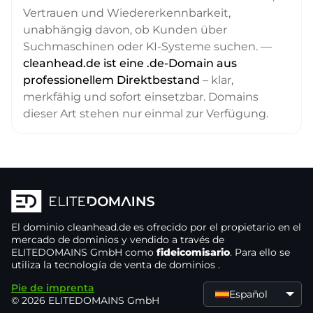
Vertrauen und Wiedererkennbarkeit,
unabhängig davon, ob Kunden über
Suchmaschinen oder KI-Systeme suchen. —
cleanhead.de ist eine .de-Domain aus
professionellem Direktbestand
– klar,
merkfähig und sofort einsetzbar. Domains
dieser Art stehen nur einmal zur Verfügung.
El dominio
cleanhead.de
es ofrecido por el propietario
en el
mercado de dominios
y vendido a través de
ELITEDOMAINS GmbH como
fideicomisario
. Para ello se
utiliza la tecnología de venta de dominios
.
Pie de imprenta
Español
© 2026 ELITEDOMAINS GmbH